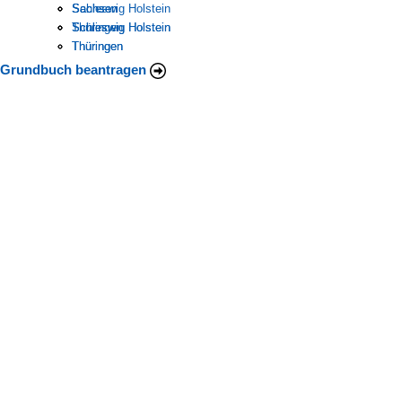
Schleswig Holstein
Sachsen
Sachsen
Thüringen
Schleswig Holstein
Schleswig Holstein
Thüringen
Thüringen
Grundbuch beantragen