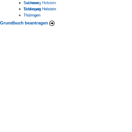
Schleswig Holstein
Sachsen
Sachsen
Thüringen
Schleswig Holstein
Schleswig Holstein
Thüringen
Thüringen
Grundbuch beantragen